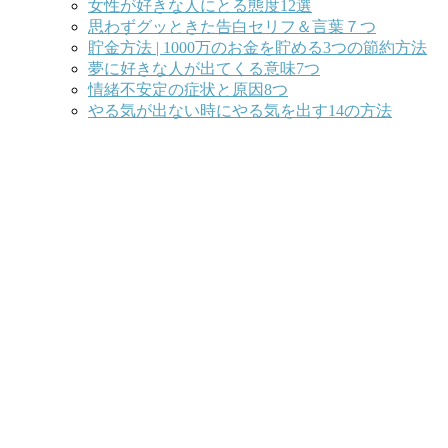
女性が好きな人にとる態度12選
思わずグッときた告白セリフ＆言葉７つ
貯金方法 | 1000万のお金を貯める3つの節約方法
夢に好きな人が出てくる意味7つ
情緒不安定の症状と原因8つ
やる気が出ない時にやる気を出す14の方法