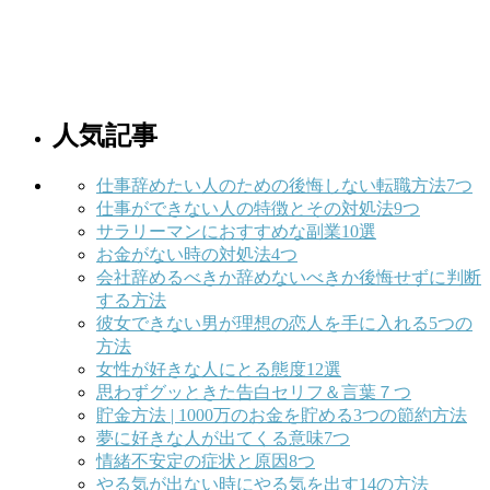
人気記事
仕事辞めたい人のための後悔しない転職方法7つ
仕事ができない人の特徴とその対処法9つ
サラリーマンにおすすめな副業10選
お金がない時の対処法4つ
会社辞めるべきか辞めないべきか後悔せずに判断
する方法
彼女できない男が理想の恋人を手に入れる5つの
方法
女性が好きな人にとる態度12選
思わずグッときた告白セリフ＆言葉７つ
貯金方法 | 1000万のお金を貯める3つの節約方法
夢に好きな人が出てくる意味7つ
情緒不安定の症状と原因8つ
やる気が出ない時にやる気を出す14の方法