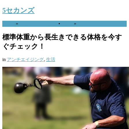
5セカンズ
Home
»
アンチエイジング
•
生活
»
標準体重から長生きできる体格を今す
ぐチェック！
in
アンチエイジング
,
生活