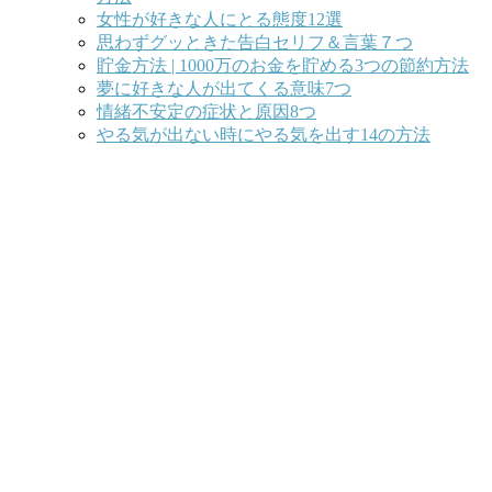
女性が好きな人にとる態度12選
思わずグッときた告白セリフ＆言葉７つ
貯金方法 | 1000万のお金を貯める3つの節約方法
夢に好きな人が出てくる意味7つ
情緒不安定の症状と原因8つ
やる気が出ない時にやる気を出す14の方法