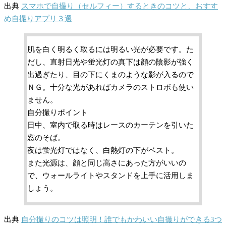
出典
スマホで自撮り（セルフィー）するときのコツと、おすす
め自撮りアプリ３選
肌を白く明るく取るには明るい光が必要です。た
だし、直射日光や蛍光灯の真下は顔の陰影が強く
出過ぎたり、目の下にくまのような影が入るので
ＮＧ。十分な光があればカメラのストロボも使い
ません。
自分撮りポイント
日中、室内で取る時はレースのカーテンを引いた
窓のそば。
夜は蛍光灯ではなく、白熱灯の下がベスト。
また光源は、顔と同じ高さにあった方がいいの
で、ウォールライトやスタンドを上手に活用しま
しょう。
出典
自分撮りのコツは照明！誰でもかわいい自撮りができる3つ