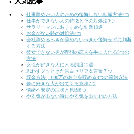
人気記事
仕事辞めたい人のための後悔しない転職方法7つ
仕事ができない人の特徴とその対処法9つ
サラリーマンにおすすめな副業10選
お金がない時の対処法4つ
会社辞めるべきか辞めないべきか後悔せずに判断
する方法
彼女できない男が理想の恋人を手に入れる5つの
方法
女性が好きな人にとる態度12選
思わずグッときた告白セリフ＆言葉７つ
貯金方法 | 1000万のお金を貯める3つの節約方法
夢に好きな人が出てくる意味7つ
情緒不安定の症状と原因8つ
やる気が出ない時にやる気を出す14の方法