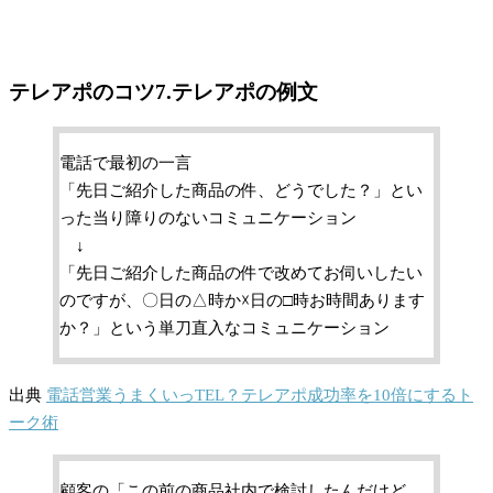
テレアポのコツ7.テレアポの例文
電話で最初の一言
「先日ご紹介した商品の件、どうでした？」とい
った当り障りのないコミュニケーション
↓
「先日ご紹介した商品の件で改めてお伺いしたい
のですが、〇日の△時か☓日の□時お時間あります
か？」という単刀直入なコミュニケーション
出典
電話営業うまくいっTEL？テレアポ成功率を10倍にするト
ーク術
顧客の「この前の商品社内で検討したんだけど、