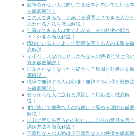
競争心がない人に向いてる仕事と向いてない仕事
を徹底解説！
この人できるな…と感じる瞬間は？できる人だと
思われる方法を徹底解説！
仕事ができる人はすぐわかる！その特徴や顔つ
き・外見を徹底解説！
職場にいる人によって態度を変える人の末路を徹
底解説！
マイペースなのにせっかちな人の特徴と付き合い
方を徹底解説！
注意されなくなったら終わり？原因と対処法を徹
底解説！
職場で無視する人は幼稚！無視する心理と対処法
を徹底解説！
せっかちな人に疲れる原因は？対処法も徹底解
説！
ずば抜けて優秀な人の特徴は？辞める理由も徹底
解説！
自分の意見を言うのが怖い…。自分の意見を言う
訓練方法を徹底解説！
不義理な人の末路は？不義理な人の特徴も徹底解