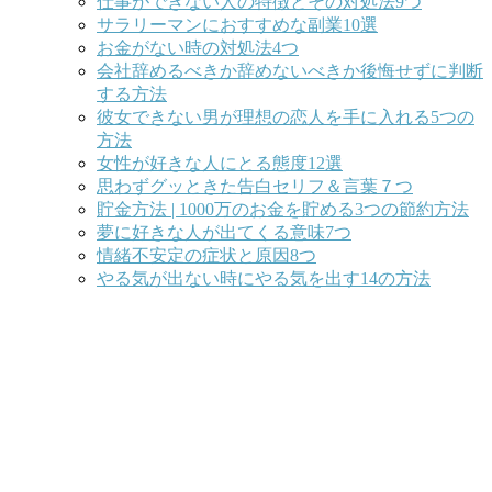
仕事ができない人の特徴とその対処法9つ
サラリーマンにおすすめな副業10選
お金がない時の対処法4つ
会社辞めるべきか辞めないべきか後悔せずに判断
する方法
彼女できない男が理想の恋人を手に入れる5つの
方法
女性が好きな人にとる態度12選
思わずグッときた告白セリフ＆言葉７つ
貯金方法 | 1000万のお金を貯める3つの節約方法
夢に好きな人が出てくる意味7つ
情緒不安定の症状と原因8つ
やる気が出ない時にやる気を出す14の方法