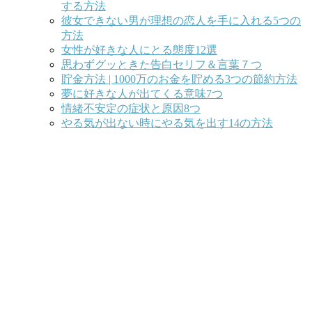
する方法
彼女できない男が理想の恋人を手に入れる5つの
方法
女性が好きな人にとる態度12選
思わずグッときた告白セリフ＆言葉７つ
貯金方法 | 1000万のお金を貯める3つの節約方法
夢に好きな人が出てくる意味7つ
情緒不安定の症状と原因8つ
やる気が出ない時にやる気を出す14の方法