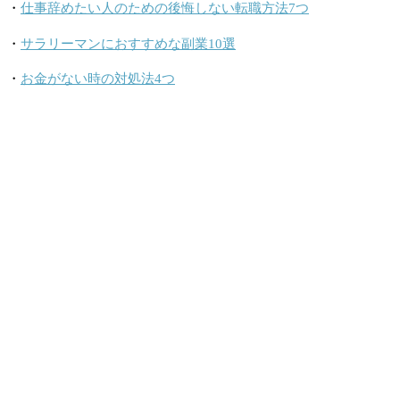
・
仕事辞めたい人のための後悔しない転職方法7つ
・
サラリーマンにおすすめな副業10選
・
お金がない時の対処法4つ