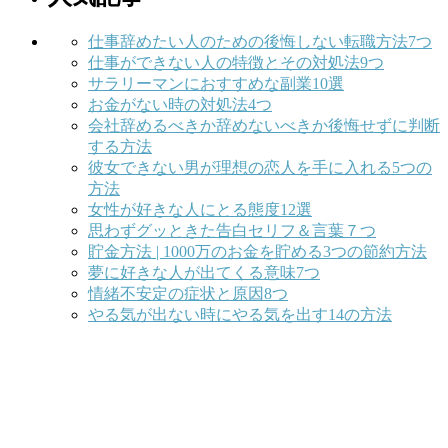
仕事辞めたい人のための後悔しない転職方法7つ
仕事ができない人の特徴とその対処法9つ
サラリーマンにおすすめな副業10選
お金がない時の対処法4つ
会社辞めるべきか辞めないべきか後悔せずに判断
する方法
彼女できない男が理想の恋人を手に入れる5つの
方法
女性が好きな人にとる態度12選
思わずグッときた告白セリフ＆言葉７つ
貯金方法 | 1000万のお金を貯める3つの節約方法
夢に好きな人が出てくる意味7つ
情緒不安定の症状と原因8つ
やる気が出ない時にやる気を出す14の方法