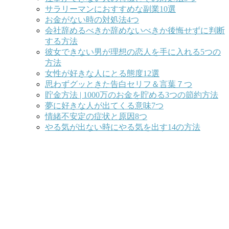
サラリーマンにおすすめな副業10選
お金がない時の対処法4つ
会社辞めるべきか辞めないべきか後悔せずに判断
する方法
彼女できない男が理想の恋人を手に入れる5つの
方法
女性が好きな人にとる態度12選
思わずグッときた告白セリフ＆言葉７つ
貯金方法 | 1000万のお金を貯める3つの節約方法
夢に好きな人が出てくる意味7つ
情緒不安定の症状と原因8つ
やる気が出ない時にやる気を出す14の方法