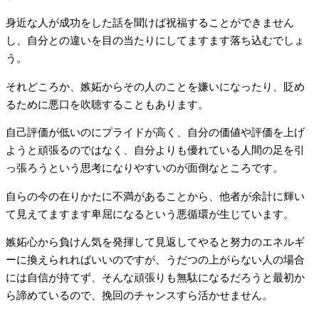
身近な人が成功をした話を聞けば祝福することができません
し、自分との違いを目の当たりにしてますます落ち込むでしょ
う。
それどころか、嫉妬からその人のことを嫌いになったり、貶め
るために悪口を吹聴することもあります。
自己評価が低いのにプライドが高く、自分の価値や評価を上げ
ようと頑張るのではなく、自分よりも優れている人間の足を引
っ張ろうという思考になりやすいのが面倒なところです。
自らの今の在りかたに不満があることから、他者が余計に輝い
て見えてますます卑屈になるという悪循環が生じています。
嫉妬心から負けん気を発揮して見返してやると努力のエネルギ
ーに換えられればいいのですが、うだつの上がらない人の場合
には自信が持てず、そんな頑張りも無駄になるだろうと最初か
ら諦めているので、挽回のチャンスすら活かせません。