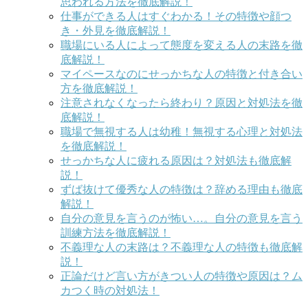
思われる方法を徹底解説！
仕事ができる人はすぐわかる！その特徴や顔つ
き・外見を徹底解説！
職場にいる人によって態度を変える人の末路を徹
底解説！
マイペースなのにせっかちな人の特徴と付き合い
方を徹底解説！
注意されなくなったら終わり？原因と対処法を徹
底解説！
職場で無視する人は幼稚！無視する心理と対処法
を徹底解説！
せっかちな人に疲れる原因は？対処法も徹底解
説！
ずば抜けて優秀な人の特徴は？辞める理由も徹底
解説！
自分の意見を言うのが怖い…。自分の意見を言う
訓練方法を徹底解説！
不義理な人の末路は？不義理な人の特徴も徹底解
説！
正論だけど言い方がきつい人の特徴や原因は？ム
カつく時の対処法！