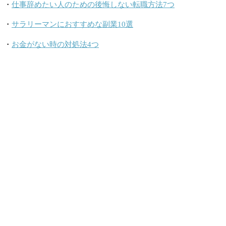
・
仕事辞めたい人のための後悔しない転職方法7つ
・
サラリーマンにおすすめな副業10選
・
お金がない時の対処法4つ