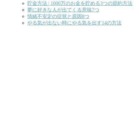
貯金方法 | 1000万のお金を貯める3つの節約方法
夢に好きな人が出てくる意味7つ
情緒不安定の症状と原因8つ
やる気が出ない時にやる気を出す14の方法