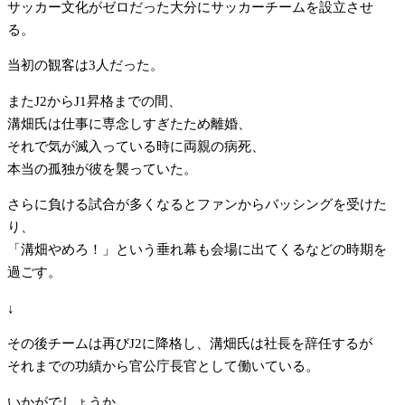
サッカー文化がゼロだった大分にサッカーチームを設立させ
る。
当初の観客は3人だった。
またJ2からJ1昇格までの間、
溝畑氏は仕事に専念しすぎたため離婚、
それで気が滅入っている時に両親の病死、
本当の孤独が彼を襲っていた。
さらに負ける試合が多くなるとファンからバッシングを受けた
り、
「溝畑やめろ！」という垂れ幕も会場に出てくるなどの時期を
過ごす。
↓
その後チームは再びJ2に降格し、溝畑氏は社長を辞任するが
それまでの功績から官公庁長官として働いている。
いかがでしょうか。