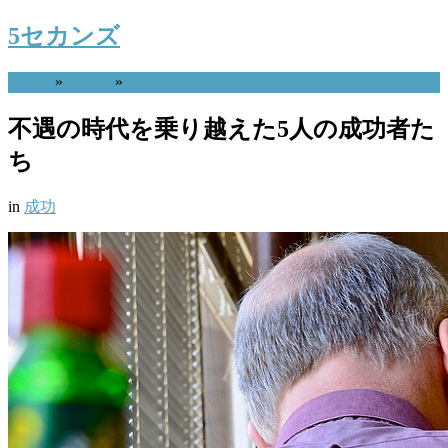
5セカンズ
Home
»
成功
»
不遇の時代を乗り越えた5人の成功者た
ち
in
成功