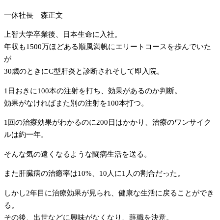
一休社長 森正文
上智大学卒業後、日本生命に入社。
年収も1500万ほどある順風満帆にエリートコースを歩んでいた
が
30歳のときにC型肝炎と診断されそして即入院。
1日おきに100本の注射を打ち、効果があるのか判断。
効果がなければまた別の注射を100本打つ。
1回の治療効果がわかるのに200日はかかり、治療のワンサイク
ルは約一年。
そんな気の遠くなるような闘病生活を送る。
また肝臓病の治癒率は10%、10人に1人の割合だった。
しかし2年目に治療効果が見られ、健康な生活に戻ることができ
る。
その後、出世などに興味がなくなり、辞職を決意。