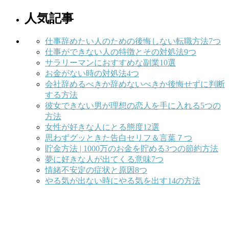
人気記事
仕事辞めたい人のための後悔しない転職方法7つ
仕事ができない人の特徴とその対処法9つ
サラリーマンにおすすめな副業10選
お金がない時の対処法4つ
会社辞めるべきか辞めないべきか後悔せずに判断
する方法
彼女できない男が理想の恋人を手に入れる5つの
方法
女性が好きな人にとる態度12選
思わずグッときた告白セリフ＆言葉７つ
貯金方法 | 1000万のお金を貯める3つの節約方法
夢に好きな人が出てくる意味7つ
情緒不安定の症状と原因8つ
やる気が出ない時にやる気を出す14の方法