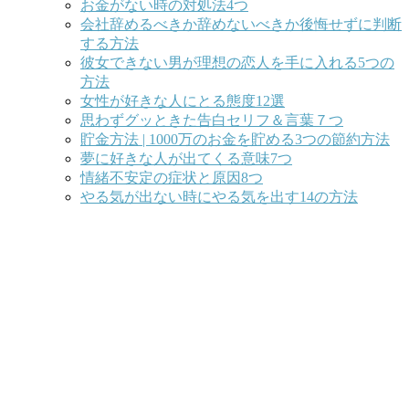
お金がない時の対処法4つ
会社辞めるべきか辞めないべきか後悔せずに判断
する方法
彼女できない男が理想の恋人を手に入れる5つの
方法
女性が好きな人にとる態度12選
思わずグッときた告白セリフ＆言葉７つ
貯金方法 | 1000万のお金を貯める3つの節約方法
夢に好きな人が出てくる意味7つ
情緒不安定の症状と原因8つ
やる気が出ない時にやる気を出す14の方法