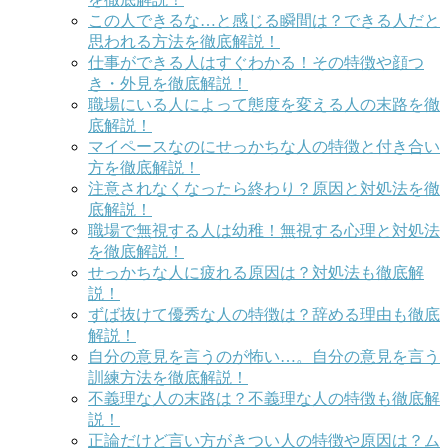
この人できるな…と感じる瞬間は？できる人だと
思われる方法を徹底解説！
仕事ができる人はすぐわかる！その特徴や顔つ
き・外見を徹底解説！
職場にいる人によって態度を変える人の末路を徹
底解説！
マイペースなのにせっかちな人の特徴と付き合い
方を徹底解説！
注意されなくなったら終わり？原因と対処法を徹
底解説！
職場で無視する人は幼稚！無視する心理と対処法
を徹底解説！
せっかちな人に疲れる原因は？対処法も徹底解
説！
ずば抜けて優秀な人の特徴は？辞める理由も徹底
解説！
自分の意見を言うのが怖い…。自分の意見を言う
訓練方法を徹底解説！
不義理な人の末路は？不義理な人の特徴も徹底解
説！
正論だけど言い方がきつい人の特徴や原因は？ム