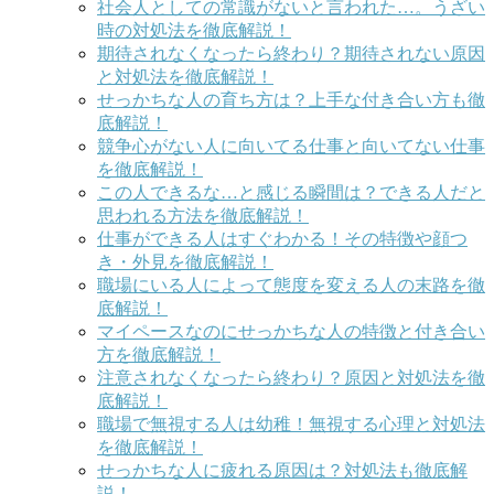
社会人としての常識がないと言われた…。うざい
時の対処法を徹底解説！
期待されなくなったら終わり？期待されない原因
と対処法を徹底解説！
せっかちな人の育ち方は？上手な付き合い方も徹
底解説！
競争心がない人に向いてる仕事と向いてない仕事
を徹底解説！
この人できるな…と感じる瞬間は？できる人だと
思われる方法を徹底解説！
仕事ができる人はすぐわかる！その特徴や顔つ
き・外見を徹底解説！
職場にいる人によって態度を変える人の末路を徹
底解説！
マイペースなのにせっかちな人の特徴と付き合い
方を徹底解説！
注意されなくなったら終わり？原因と対処法を徹
底解説！
職場で無視する人は幼稚！無視する心理と対処法
を徹底解説！
せっかちな人に疲れる原因は？対処法も徹底解
説！