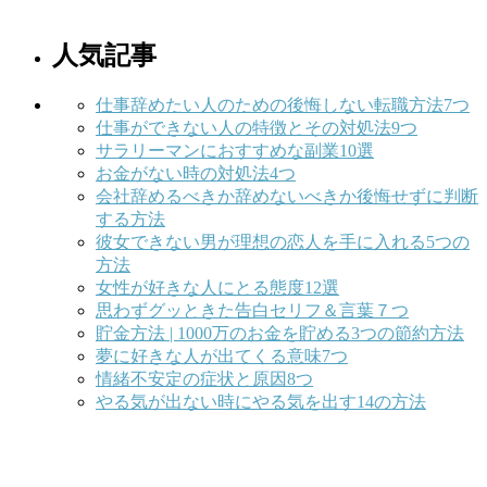
人気記事
仕事辞めたい人のための後悔しない転職方法7つ
仕事ができない人の特徴とその対処法9つ
サラリーマンにおすすめな副業10選
お金がない時の対処法4つ
会社辞めるべきか辞めないべきか後悔せずに判断
する方法
彼女できない男が理想の恋人を手に入れる5つの
方法
女性が好きな人にとる態度12選
思わずグッときた告白セリフ＆言葉７つ
貯金方法 | 1000万のお金を貯める3つの節約方法
夢に好きな人が出てくる意味7つ
情緒不安定の症状と原因8つ
やる気が出ない時にやる気を出す14の方法