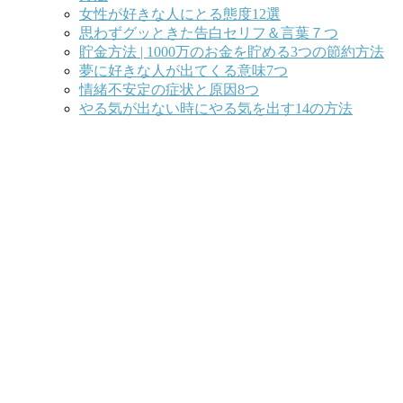
女性が好きな人にとる態度12選
思わずグッときた告白セリフ＆言葉７つ
貯金方法 | 1000万のお金を貯める3つの節約方法
夢に好きな人が出てくる意味7つ
情緒不安定の症状と原因8つ
やる気が出ない時にやる気を出す14の方法