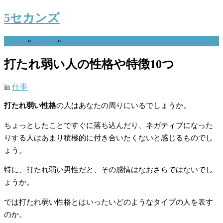
5セカンズ
Home
»
仕事
»
打たれ弱い人の性格や特徴10つ
in
仕事
打たれ弱い性格
の人はあなたの周りにいるでしょうか。
ちょっとしたことですぐに落ち込んだり、ネガティブになった
りする人はあまり積極的に付き合いたくないと感じるものでし
ょう。
特に、打たれ弱い男性だと、その感情はなおさらではないでし
ょうか。
では打たれ弱い性格とはいったいどのようなタイプの人を表す
のか。