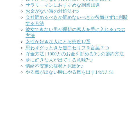
サラリーマンにおすすめな副業10選
お金がない時の対処法4つ
会社辞めるべきか辞めないべきか後悔せずに判断
する方法
彼女できない男が理想の恋人を手に入れる5つの
方法
女性が好きな人にとる態度12選
思わずグッときた告白セリフ＆言葉７つ
貯金方法 | 1000万のお金を貯める3つの節約方法
夢に好きな人が出てくる意味7つ
情緒不安定の症状と原因8つ
やる気が出ない時にやる気を出す14の方法