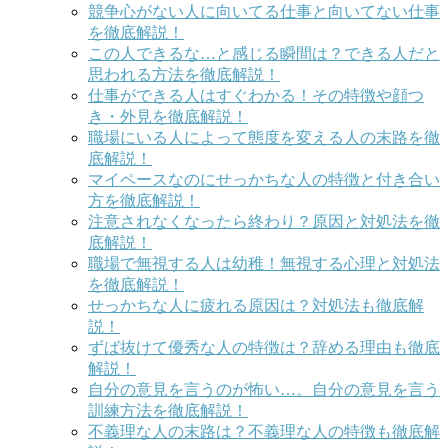
競争心がない人に向いてる仕事と向いてない仕事
を徹底解説！
この人できるな…と感じる瞬間は？できる人だと
思われる方法を徹底解説！
仕事ができる人はすぐわかる！その特徴や顔つ
き・外見を徹底解説！
職場にいる人によって態度を変える人の末路を徹
底解説！
マイペースなのにせっかちな人の特徴と付き合い
方を徹底解説！
注意されなくなったら終わり？原因と対処法を徹
底解説！
職場で無視する人は幼稚！無視する心理と対処法
を徹底解説！
せっかちな人に疲れる原因は？対処法も徹底解
説！
ずば抜けて優秀な人の特徴は？辞める理由も徹底
解説！
自分の意見を言うのが怖い…。自分の意見を言う
訓練方法を徹底解説！
不義理な人の末路は？不義理な人の特徴も徹底解