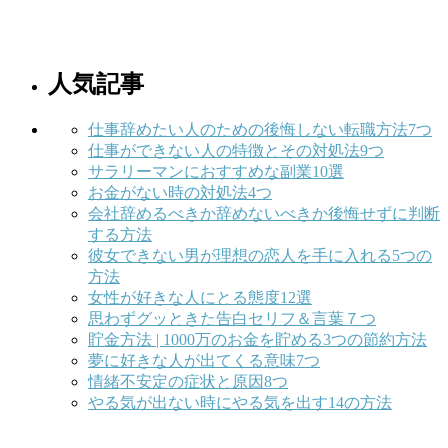
人気記事
仕事辞めたい人のための後悔しない転職方法7つ
仕事ができない人の特徴とその対処法9つ
サラリーマンにおすすめな副業10選
お金がない時の対処法4つ
会社辞めるべきか辞めないべきか後悔せずに判断
する方法
彼女できない男が理想の恋人を手に入れる5つの
方法
女性が好きな人にとる態度12選
思わずグッときた告白セリフ＆言葉７つ
貯金方法 | 1000万のお金を貯める3つの節約方法
夢に好きな人が出てくる意味7つ
情緒不安定の症状と原因8つ
やる気が出ない時にやる気を出す14の方法