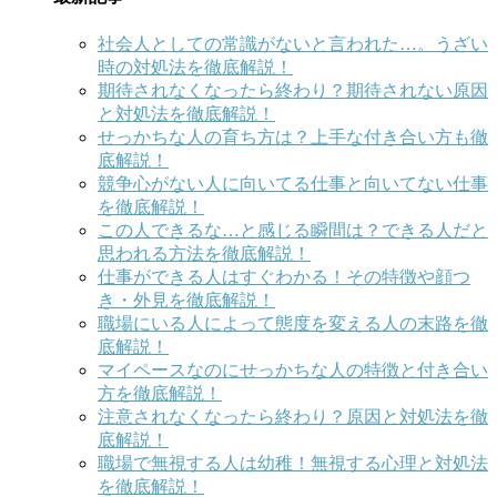
社会人としての常識がないと言われた…。うざい
時の対処法を徹底解説！
期待されなくなったら終わり？期待されない原因
と対処法を徹底解説！
せっかちな人の育ち方は？上手な付き合い方も徹
底解説！
競争心がない人に向いてる仕事と向いてない仕事
を徹底解説！
この人できるな…と感じる瞬間は？できる人だと
思われる方法を徹底解説！
仕事ができる人はすぐわかる！その特徴や顔つ
き・外見を徹底解説！
職場にいる人によって態度を変える人の末路を徹
底解説！
マイペースなのにせっかちな人の特徴と付き合い
方を徹底解説！
注意されなくなったら終わり？原因と対処法を徹
底解説！
職場で無視する人は幼稚！無視する心理と対処法
を徹底解説！