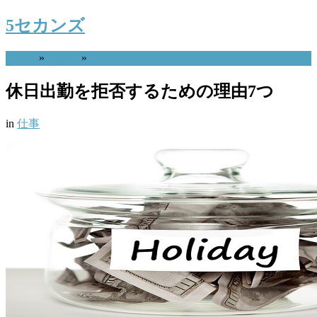
5セカンズ
Home
»
仕事
»
休日出勤を拒否するための理由7つ
in
仕事