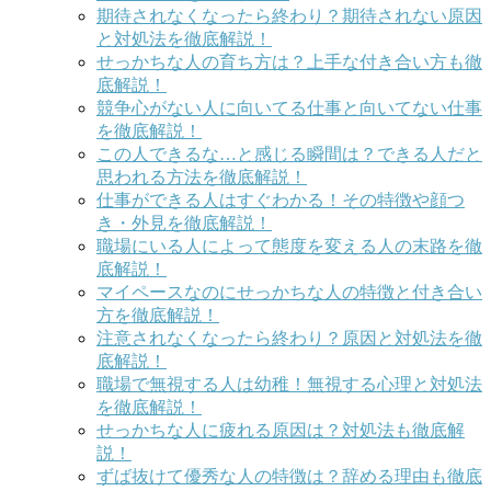
期待されなくなったら終わり？期待されない原因
と対処法を徹底解説！
せっかちな人の育ち方は？上手な付き合い方も徹
底解説！
競争心がない人に向いてる仕事と向いてない仕事
を徹底解説！
この人できるな…と感じる瞬間は？できる人だと
思われる方法を徹底解説！
仕事ができる人はすぐわかる！その特徴や顔つ
き・外見を徹底解説！
職場にいる人によって態度を変える人の末路を徹
底解説！
マイペースなのにせっかちな人の特徴と付き合い
方を徹底解説！
注意されなくなったら終わり？原因と対処法を徹
底解説！
職場で無視する人は幼稚！無視する心理と対処法
を徹底解説！
せっかちな人に疲れる原因は？対処法も徹底解
説！
ずば抜けて優秀な人の特徴は？辞める理由も徹底