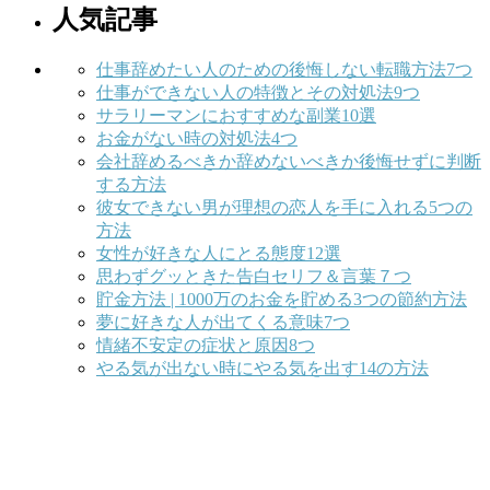
人気記事
仕事辞めたい人のための後悔しない転職方法7つ
仕事ができない人の特徴とその対処法9つ
サラリーマンにおすすめな副業10選
お金がない時の対処法4つ
会社辞めるべきか辞めないべきか後悔せずに判断
する方法
彼女できない男が理想の恋人を手に入れる5つの
方法
女性が好きな人にとる態度12選
思わずグッときた告白セリフ＆言葉７つ
貯金方法 | 1000万のお金を貯める3つの節約方法
夢に好きな人が出てくる意味7つ
情緒不安定の症状と原因8つ
やる気が出ない時にやる気を出す14の方法