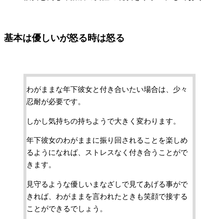
基本は優しいが怒る時は怒る
わがままな年下彼女と付き合いたい場合は、少々
忍耐が必要です。
しかし気持ちの持ちようで大きく変わります。
年下彼女のわがままに振り回されることを楽しめ
るようになれば、ストレスなく付き合うことがで
きます。
見守るような優しいまなざしで見てあげる事がで
きれば、わがままを言われたときも笑顔で接する
ことができるでしょう。