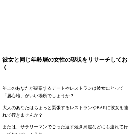
彼女と同じ年齢層の女性の現状をリサーチしてお
く
年上のあなたが提案するデートやレストランは彼女にとって
「居心地」がいい場所でしょうか？
大人のあなたはちょっと緊張するレストランやBARに彼女を連
れて行きませんか？
または、サラリーマンでごった返す焼き鳥屋などにも連れて行