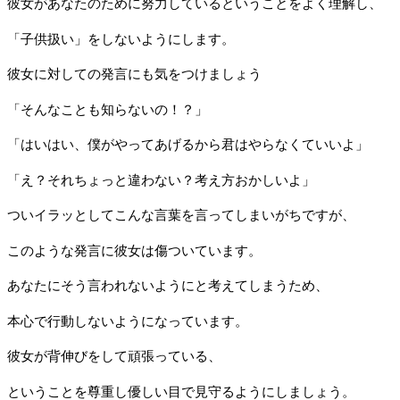
彼女があなたのために努力しているということをよく理解し、
「子供扱い」をしないようにします。
彼女に対しての発言にも気をつけましょう
「そんなことも知らないの！？」
「はいはい、僕がやってあげるから君はやらなくていいよ」
「え？それちょっと違わない？考え方おかしいよ」
ついイラッとしてこんな言葉を言ってしまいがちですが、
このような発言に彼女は傷ついています。
あなたにそう言われないようにと考えてしまうため、
本心で行動しないようになっています。
彼女が背伸びをして頑張っている、
ということを尊重し優しい目で見守るようにしましょう。