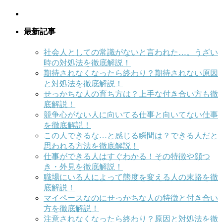
最新記事
社会人としての常識がないと言われた…。うざい
時の対処法を徹底解説！
期待されなくなったら終わり？期待されない原因
と対処法を徹底解説！
せっかちな人の育ち方は？上手な付き合い方も徹
底解説！
競争心がない人に向いてる仕事と向いてない仕事
を徹底解説！
この人できるな…と感じる瞬間は？できる人だと
思われる方法を徹底解説！
仕事ができる人はすぐわかる！その特徴や顔つ
き・外見を徹底解説！
職場にいる人によって態度を変える人の末路を徹
底解説！
マイペースなのにせっかちな人の特徴と付き合い
方を徹底解説！
注意されなくなったら終わり？原因と対処法を徹