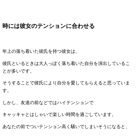
時には彼女のテンションに合わせる
年上の落ち着いた彼氏を持つ彼女は、
彼氏といるときは大人っぽく落ち着いた自分を演出しているこ
とが多いです。
そうすることで彼氏により自分を愛してもらえると思っていま
す。
しかし、友達の前などではハイテンションで
キャッキャとはしゃいで楽しい時間を過ごしています。
あなたの前でついテンション高く騒いでしまいそうになると、