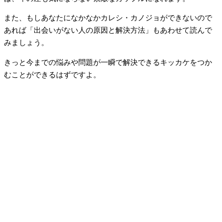
また、もしあなたになかなかカレシ・カノジョができないので
あれば「出会いがない人の原因と解決方法」もあわせて読んで
みましょう。
きっと今までの悩みや問題が一瞬で解決できるキッカケをつか
むことができるはずですよ。