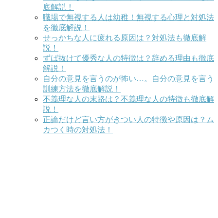
底解説！
職場で無視する人は幼稚！無視する心理と対処法
を徹底解説！
せっかちな人に疲れる原因は？対処法も徹底解
説！
ずば抜けて優秀な人の特徴は？辞める理由も徹底
解説！
自分の意見を言うのが怖い…。自分の意見を言う
訓練方法を徹底解説！
不義理な人の末路は？不義理な人の特徴も徹底解
説！
正論だけど言い方がきつい人の特徴や原因は？ム
カつく時の対処法！