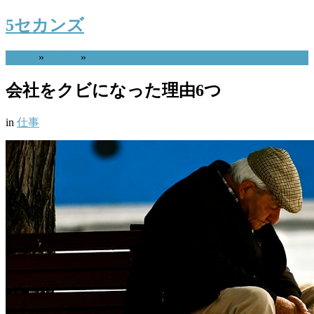
5セカンズ
Home
»
仕事
»
会社をクビになった理由6つ
in
仕事