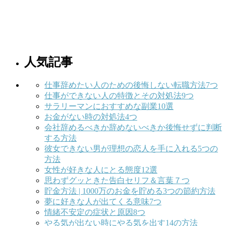
人気記事
仕事辞めたい人のための後悔しない転職方法7つ
仕事ができない人の特徴とその対処法9つ
サラリーマンにおすすめな副業10選
お金がない時の対処法4つ
会社辞めるべきか辞めないべきか後悔せずに判断
する方法
彼女できない男が理想の恋人を手に入れる5つの
方法
女性が好きな人にとる態度12選
思わずグッときた告白セリフ＆言葉７つ
貯金方法 | 1000万のお金を貯める3つの節約方法
夢に好きな人が出てくる意味7つ
情緒不安定の症状と原因8つ
やる気が出ない時にやる気を出す14の方法