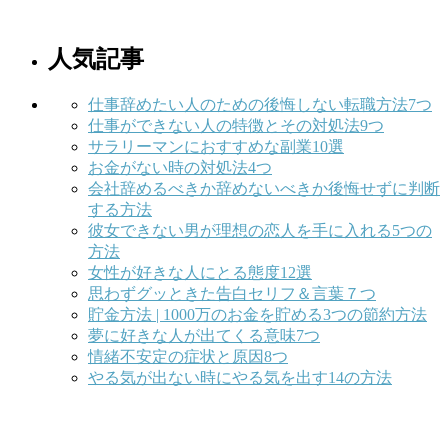
人気記事
仕事辞めたい人のための後悔しない転職方法7つ
仕事ができない人の特徴とその対処法9つ
サラリーマンにおすすめな副業10選
お金がない時の対処法4つ
会社辞めるべきか辞めないべきか後悔せずに判断
する方法
彼女できない男が理想の恋人を手に入れる5つの
方法
女性が好きな人にとる態度12選
思わずグッときた告白セリフ＆言葉７つ
貯金方法 | 1000万のお金を貯める3つの節約方法
夢に好きな人が出てくる意味7つ
情緒不安定の症状と原因8つ
やる気が出ない時にやる気を出す14の方法