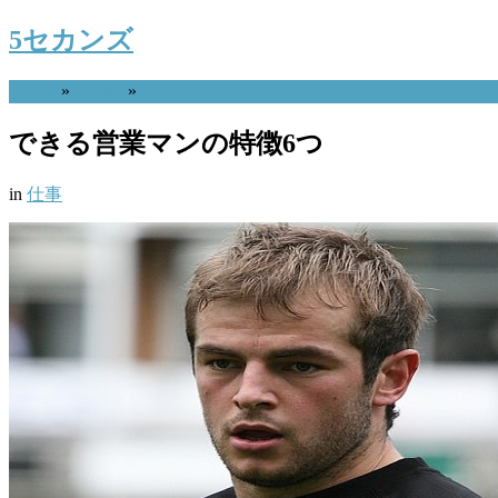
5セカンズ
Home
»
仕事
»
できる営業マンの特徴6つ
in
仕事