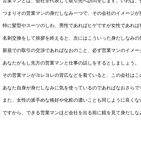
営業マンとは、会社を代表して取引先へ訪問をします。いわば、
つまりその営業マンの身だしなみ一つで、その会社のイメージが
特に髪型やスーツのしわ、男性であればヒゲですが女性であれば
名刺交換をして挨拶を終えると、次にはこういった身だしなみの
新規での取引の交渉であればなおのこと、必ず営業マンのイメー
あなたがもし先方の営業マンと仕事の話しをするとしましょう。
その営業マンがヨレヨレの背広などを着ていると、この会社はこ
あなた自身が身だしなみに気を使っているのであればなおさらで
また、女性の派手めな格好や化粧の濃いことも同じように良くな
ですから、できる営業マンほど会社を出る前に鏡を見て身だしな