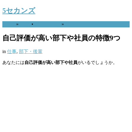
5セカンズ
Home
»
仕事
•
部下・後輩
»
自己評価が高い部下や社員の特徴9つ
in
仕事
,
部下・後輩
あなたには
自己評価が高い部下や社員
がいるでしょうか。