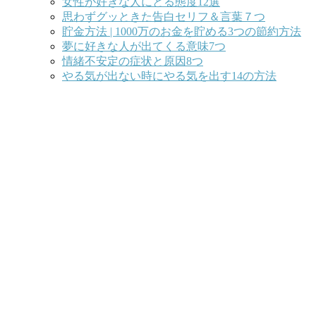
女性が好きな人にとる態度12選
思わずグッときた告白セリフ＆言葉７つ
貯金方法 | 1000万のお金を貯める3つの節約方法
夢に好きな人が出てくる意味7つ
情緒不安定の症状と原因8つ
やる気が出ない時にやる気を出す14の方法