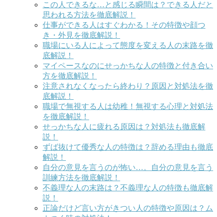
この人できるな…と感じる瞬間は？できる人だと
思われる方法を徹底解説！
仕事ができる人はすぐわかる！その特徴や顔つ
き・外見を徹底解説！
職場にいる人によって態度を変える人の末路を徹
底解説！
マイペースなのにせっかちな人の特徴と付き合い
方を徹底解説！
注意されなくなったら終わり？原因と対処法を徹
底解説！
職場で無視する人は幼稚！無視する心理と対処法
を徹底解説！
せっかちな人に疲れる原因は？対処法も徹底解
説！
ずば抜けて優秀な人の特徴は？辞める理由も徹底
解説！
自分の意見を言うのが怖い…。自分の意見を言う
訓練方法を徹底解説！
不義理な人の末路は？不義理な人の特徴も徹底解
説！
正論だけど言い方がきつい人の特徴や原因は？ム