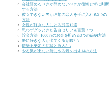
会社辞めるべきか辞めないべきか後悔せずに判断
する方法
彼女できない男が理想の恋人を手に入れる5つの
方法
女性が好きな人にとる態度12選
思わずグッときた告白セリフ＆言葉７つ
貯金方法 | 1000万のお金を貯める3つの節約方法
夢に好きな人が出てくる意味7つ
情緒不安定の症状と原因8つ
やる気が出ない時にやる気を出す14の方法