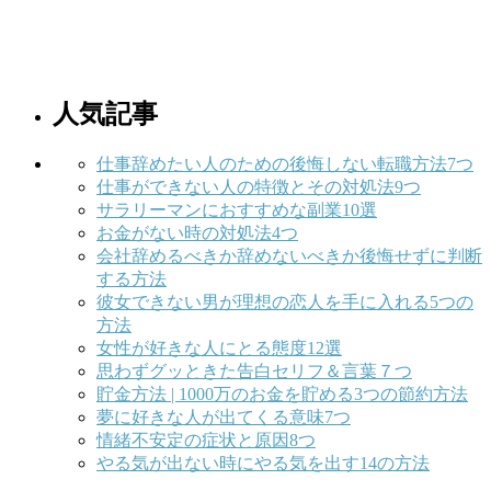
人気記事
仕事辞めたい人のための後悔しない転職方法7つ
仕事ができない人の特徴とその対処法9つ
サラリーマンにおすすめな副業10選
お金がない時の対処法4つ
会社辞めるべきか辞めないべきか後悔せずに判断
する方法
彼女できない男が理想の恋人を手に入れる5つの
方法
女性が好きな人にとる態度12選
思わずグッときた告白セリフ＆言葉７つ
貯金方法 | 1000万のお金を貯める3つの節約方法
夢に好きな人が出てくる意味7つ
情緒不安定の症状と原因8つ
やる気が出ない時にやる気を出す14の方法