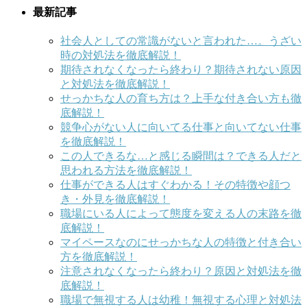
最新記事
社会人としての常識がないと言われた…。うざい
時の対処法を徹底解説！
期待されなくなったら終わり？期待されない原因
と対処法を徹底解説！
せっかちな人の育ち方は？上手な付き合い方も徹
底解説！
競争心がない人に向いてる仕事と向いてない仕事
を徹底解説！
この人できるな…と感じる瞬間は？できる人だと
思われる方法を徹底解説！
仕事ができる人はすぐわかる！その特徴や顔つ
き・外見を徹底解説！
職場にいる人によって態度を変える人の末路を徹
底解説！
マイペースなのにせっかちな人の特徴と付き合い
方を徹底解説！
注意されなくなったら終わり？原因と対処法を徹
底解説！
職場で無視する人は幼稚！無視する心理と対処法