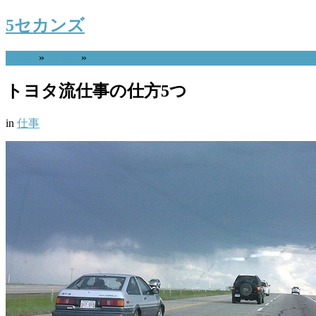
5セカンズ
Home
»
仕事
»
トヨタ流仕事の仕方5つ
in
仕事