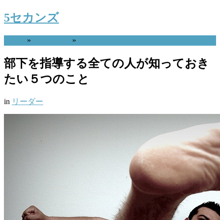
5セカンズ
Home
»
リーダー
»
部下を指導する全ての人が知っておき
たい５つのこと
in
リーダー