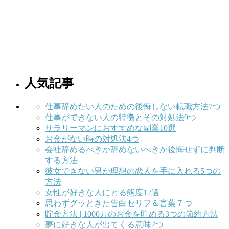
人気記事
仕事辞めたい人のための後悔しない転職方法7つ
仕事ができない人の特徴とその対処法9つ
サラリーマンにおすすめな副業10選
お金がない時の対処法4つ
会社辞めるべきか辞めないべきか後悔せずに判断
する方法
彼女できない男が理想の恋人を手に入れる5つの
方法
女性が好きな人にとる態度12選
思わずグッときた告白セリフ＆言葉７つ
貯金方法 | 1000万のお金を貯める3つの節約方法
夢に好きな人が出てくる意味7つ