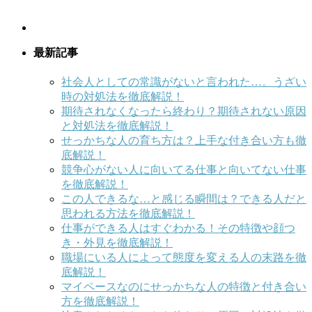
最新記事
社会人としての常識がないと言われた…。うざい
時の対処法を徹底解説！
期待されなくなったら終わり？期待されない原因
と対処法を徹底解説！
せっかちな人の育ち方は？上手な付き合い方も徹
底解説！
競争心がない人に向いてる仕事と向いてない仕事
を徹底解説！
この人できるな…と感じる瞬間は？できる人だと
思われる方法を徹底解説！
仕事ができる人はすぐわかる！その特徴や顔つ
き・外見を徹底解説！
職場にいる人によって態度を変える人の末路を徹
底解説！
マイペースなのにせっかちな人の特徴と付き合い
方を徹底解説！