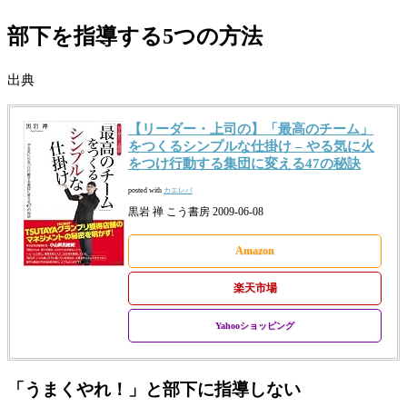
部下を指導する5つの方法
出典
【リーダー・上司の】「最高のチーム」
をつくるシンプルな仕掛け – やる気に火
をつけ行動する集団に変える47の秘訣
posted with
カエレバ
黒岩 禅 こう書房 2009-06-08
Amazon
楽天市場
Yahooショッピング
「うまくやれ！」と部下に指導しない