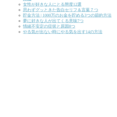
女性が好きな人にとる態度12選
思わずグッときた告白セリフ＆言葉７つ
貯金方法 | 1000万のお金を貯める3つの節約方法
夢に好きな人が出てくる意味7つ
情緒不安定の症状と原因8つ
やる気が出ない時にやる気を出す14の方法