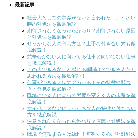
最新記事
社会人としての常識がないと言われた…。うざい
時の対処法を徹底解説！
期待されなくなったら終わり？期待されない原因
と対処法を徹底解説！
せっかちな人の育ち方は？上手な付き合い方も徹
底解説！
競争心がない人に向いてる仕事と向いてない仕事
を徹底解説！
この人できるな…と感じる瞬間は？できる人だと
思われる方法を徹底解説！
仕事ができる人はすぐわかる！その特徴や顔つ
き・外見を徹底解説！
職場にいる人によって態度を変える人の末路を徹
底解説！
マイペースなのにせっかちな人の特徴と付き合い
方を徹底解説！
注意されなくなったら終わり？原因と対処法を徹
底解説！
職場で無視する人は幼稚！無視する心理と対処法