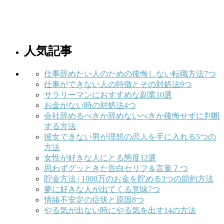
人気記事
仕事辞めたい人のための後悔しない転職方法7つ
仕事ができない人の特徴とその対処法9つ
サラリーマンにおすすめな副業10選
お金がない時の対処法4つ
会社辞めるべきか辞めないべきか後悔せずに判断
する方法
彼女できない男が理想の恋人を手に入れる5つの
方法
女性が好きな人にとる態度12選
思わずグッときた告白セリフ＆言葉７つ
貯金方法 | 1000万のお金を貯める3つの節約方法
夢に好きな人が出てくる意味7つ
情緒不安定の症状と原因8つ
やる気が出ない時にやる気を出す14の方法