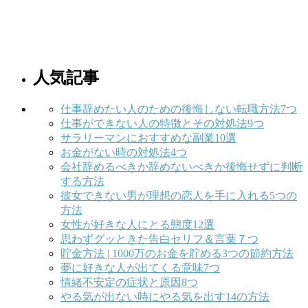
人気記事
仕事辞めたい人のための後悔しない転職方法7つ
仕事ができない人の特徴とその対処法9つ
サラリーマンにおすすめな副業10選
お金がない時の対処法4つ
会社辞めるべきか辞めないべきか後悔せずに判断
する方法
彼女できない男が理想の恋人を手に入れる5つの
方法
女性が好きな人にとる態度12選
思わずグッときた告白セリフ＆言葉７つ
貯金方法 | 1000万のお金を貯める3つの節約方法
夢に好きな人が出てくる意味7つ
情緒不安定の症状と原因8つ
やる気が出ない時にやる気を出す14の方法