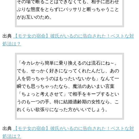
その場で断ることはできなくても、相手に思わせ
ぶりな態度をとらずにバッサリと断っちゃうこと
がお互いのため。
出典
【モテ女の宿命】彼氏がいるのに告白された！ベストな対
処法は？
「今カレから簡単に乗り換えるのは流石にね～。
でも、せっかく好きになってくれたんだし、あの
人を切っちゃうのはもったいないかも」なんて一
瞬でも思っちゃったなら、魔法のあいまい言葉
「ちょっと考えさせて」で相手をキープするとい
うのも一つの手。特に結婚適齢期の女性なら、こ
れくらい欲張りになった方がいいでしょう。
出典
【モテ女の宿命】彼氏がいるのに告白された！ベストな対
処法は？