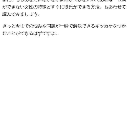
ができない女性の特徴とすぐに彼氏ができる方法」もあわせて
読んでみましょう。
きっと今までの悩みや問題が一瞬で解決できるキッカケをつか
むことができるはずですよ。