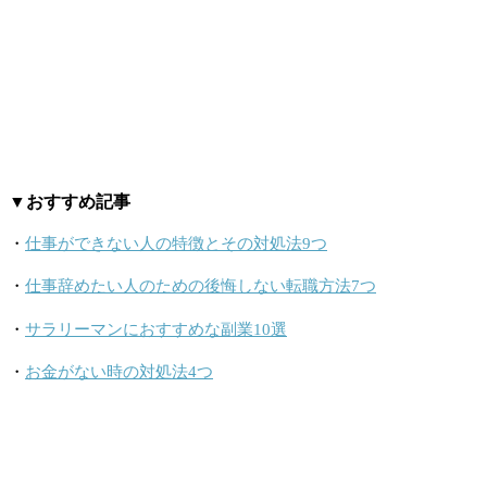
▼おすすめ記事
・
仕事ができない人の特徴とその対処法9つ
・
仕事辞めたい人のための後悔しない転職方法7つ
・
サラリーマンにおすすめな副業10選
・
お金がない時の対処法4つ