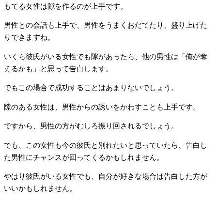
もてる女性は隙を作るのが上手です。
男性との会話も上手で、男性をうまくおだてたり、盛り上げた
りできますね。
いくら彼氏がいる女性でも隙があったら、他の男性は「俺が奪
えるかも」と思って告白します。
でもこの場合で成功することはあまりないでしょう。
隙のある女性は、男性からの誘いをかわすことも上手です。
ですから、男性の方がむしろ振り回されるでしょう。
でも、この女性も今の彼氏と別れたいと思っていたら、告白し
た男性にチャンスが回ってくるかもしれません。
やはり彼氏がいる女性でも、自分が好きな場合は告白した方が
いいかもしれません。