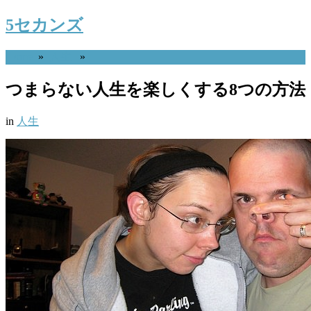
5セカンズ
Home
»
人生
»
つまらない人生を楽しくする8つの方法
in
人生