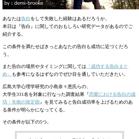
あなたは
告白
をして失敗した経験はあるだろうか。
本日は『告白』に関してのおもしろい研究データがあるのでご
紹介する。
この条件を満たせばきっとあなたの告白も成功に近づくだろ
う。
また告白の場所やタイミングに関しては
「成功する告白まと
め」
も参考になるはずなのでぜひ目を通していただきたい。
広島大学心理学研究の小島奈々恵氏らの、
大学生331名を対象に行なった調査結果『
恋愛における告白の成
功・失敗の規定因
』を見てみると告白成功率を上げるためのあ
る条件が明らかになってくる。
その条件が以下の5つ。