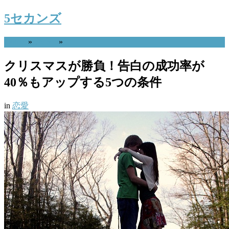
5セカンズ
Home
»
恋愛
»
クリスマスが勝負！告白の成功率が
40％もアップする5つの条件
in
恋愛