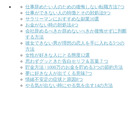
仕事辞めたい人のための後悔しない転職方法7つ
仕事ができない人の特徴とその対処法9つ
サラリーマンにおすすめな副業10選
お金がない時の対処法4つ
会社辞めるべきか辞めないべきか後悔せずに判断
する方法
彼女できない男が理想の恋人を手に入れる5つの
方法
女性が好きな人にとる態度12選
思わずグッときた告白セリフ＆言葉７つ
貯金方法 | 1000万のお金を貯める3つの節約方法
夢に好きな人が出てくる意味7つ
情緒不安定の症状と原因8つ
やる気が出ない時にやる気を出す14の方法