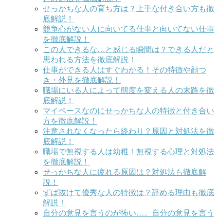
せっかちな人の育ち方は？上手な付き合い方も徹
底解説！
競争心がない人に向いてる仕事と向いてない仕事
を徹底解説！
この人できるな…と感じる瞬間は？できる人だと
思われる方法を徹底解説！
仕事ができる人はすぐわかる！その特徴や顔つ
き・外見を徹底解説！
職場にいる人によって態度を変える人の末路を徹
底解説！
マイペースなのにせっかちな人の特徴と付き合い
方を徹底解説！
注意されなくなったら終わり？原因と対処法を徹
底解説！
職場で無視する人は幼稚！無視する心理と対処法
を徹底解説！
せっかちな人に疲れる原因は？対処法も徹底解
説！
ずば抜けて優秀な人の特徴は？辞める理由も徹底
解説！
自分の意見を言うのが怖い…。自分の意見を言う