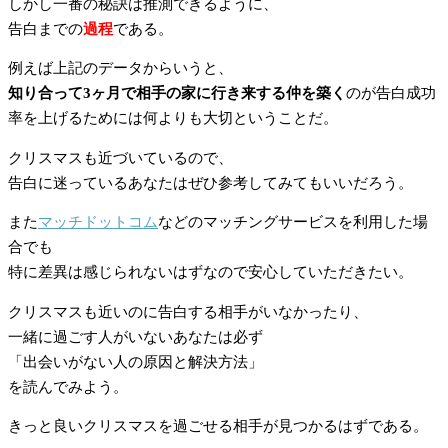
しかし一番の秘訣は推測できるように、
告白までの
過程
である。
例えば上記のデータからいうと、
知り合って3ヶ月で相手の家に行き来する仲を築く
のが告白成功
率を上げるためには何よりも大切ということだ。
クリスマスも近づいているので、
告白に迷っているあなたはぜひ参考してみてもいいだろう。
また
マッチドットコム
などのマッチングサービスを利用した場
合でも
特に差異は感じられないはずなので安心していただきたい。
クリスマスも近いのに告白する相手がいなかったり、
一緒に過ごす人がいないあなたは必ず
「出会いがない人の原因と解決方法」
を読んでみよう。
きっと良いクリスマスを過ごせる相手が見つかるはずである。