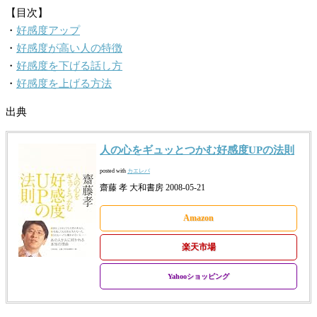
【目次】
・
好感度アップ
・
好感度が高い人の特徴
・
好感度を下げる話し方
・
好感度を上げる方法
出典
人の心をギュッとつかむ好感度UPの法則
posted with
カエレバ
齋藤 孝 大和書房 2008-05-21
Amazon
楽天市場
Yahooショッピング