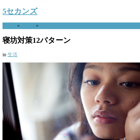
5セカンズ
Home
»
生活
»
寝坊対策12パターン
in
生活