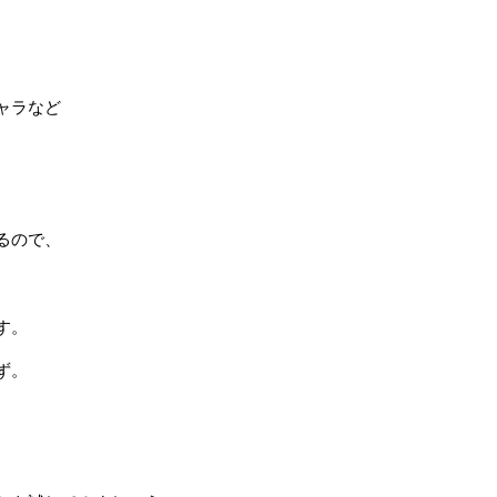
ャラなど
。
るので、
す。
ず。
。