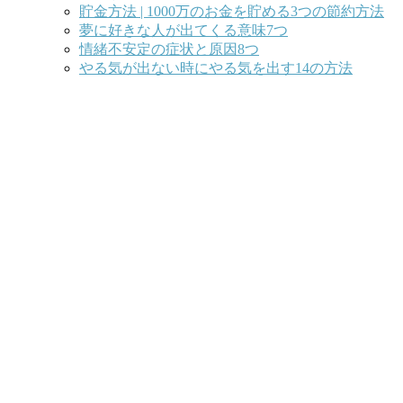
貯金方法 | 1000万のお金を貯める3つの節約方法
夢に好きな人が出てくる意味7つ
情緒不安定の症状と原因8つ
やる気が出ない時にやる気を出す14の方法