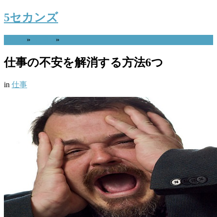
5セカンズ
Home
»
仕事
»
仕事の不安を解消する方法6つ
in
仕事