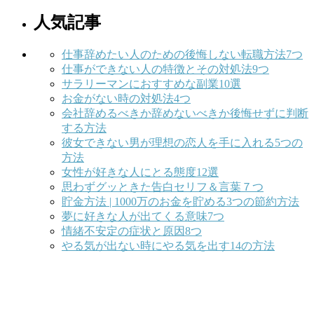
人気記事
仕事辞めたい人のための後悔しない転職方法7つ
仕事ができない人の特徴とその対処法9つ
サラリーマンにおすすめな副業10選
お金がない時の対処法4つ
会社辞めるべきか辞めないべきか後悔せずに判断
する方法
彼女できない男が理想の恋人を手に入れる5つの
方法
女性が好きな人にとる態度12選
思わずグッときた告白セリフ＆言葉７つ
貯金方法 | 1000万のお金を貯める3つの節約方法
夢に好きな人が出てくる意味7つ
情緒不安定の症状と原因8つ
やる気が出ない時にやる気を出す14の方法