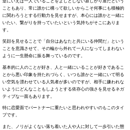
逆にいえば一人でいることをよしとしない寂しがり屋だという
こともあり、常に誰かに構って欲しいからこそ何事にも積極的
に関わろうとする行動力を見せますが、本心には誰かと一緒に
いたい、繋がりを持っていたいという気持ちがそこにありま
す。
笑顔を見せることで「自分はあなたと共にいる仲間だ」という
ことを意識させて、その輪から外れて一人になってしまわない
ように一生懸命に振る舞っているのです。
基本的に人のことが好き、人と一緒にいることが好きであるこ
とから悪い印象を持たれづらく、いつも誰かと一緒にいて明る
い空気を漂わせている人気者が多いのですが、相手に嫌われな
いようにどんなこともしようとする依存心の強さを見せるネガ
ティブな一面もあります。
特に恋愛面でパートナーに重たいと思われやすいのもこのタイ
プです。
また、ノリがよくない落ち着いた人や人に対して一歩引いた態