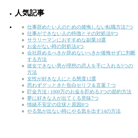
人気記事
仕事辞めたい人のための後悔しない転職方法7つ
仕事ができない人の特徴とその対処法9つ
サラリーマンにおすすめな副業10選
お金がない時の対処法4つ
会社辞めるべきか辞めないべきか後悔せずに判断
する方法
彼女できない男が理想の恋人を手に入れる5つの
方法
女性が好きな人にとる態度12選
思わずグッときた告白セリフ＆言葉７つ
貯金方法 | 1000万のお金を貯める3つの節約方法
夢に好きな人が出てくる意味7つ
情緒不安定の症状と原因8つ
やる気が出ない時にやる気を出す14の方法