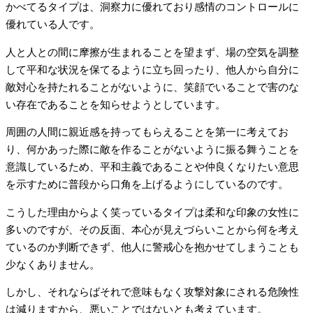
かべてるタイプは、洞察力に優れており感情のコントロールに
優れている人です。
人と人との間に摩擦が生まれることを望まず、場の空気を調整
して平和な状況を保てるように立ち回ったり、他人から自分に
敵対心を持たれることがないように、笑顔でいることで害のな
い存在であることを知らせようとしています。
周囲の人間に親近感を持ってもらえることを第一に考えてお
り、何かあった際に敵を作ることがないように振る舞うことを
意識しているため、平和主義であることや仲良くなりたい意思
を示すために普段から口角を上げるようにしているのです。
こうした理由からよく笑っているタイプは柔和な印象の女性に
多いのですが、その反面、本心が見えづらいことから何を考え
ているのか判断できず、他人に警戒心を抱かせてしまうことも
少なくありません。
しかし、それならばそれで意味もなく攻撃対象にされる危険性
は減りますから、悪いことではないとも考えています。