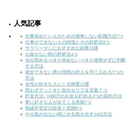
人気記事
仕事辞めたい人のための後悔しない転職方法7つ
仕事ができない人の特徴とその対処法9つ
サラリーマンにおすすめな副業10選
お金がない時の対処法4つ
会社辞めるべきか辞めないべきか後悔せずに判断
する方法
彼女できない男が理想の恋人を手に入れる5つの
方法
女性が好きな人にとる態度12選
思わずグッときた告白セリフ＆言葉７つ
貯金方法 | 1000万のお金を貯める3つの節約方法
夢に好きな人が出てくる意味7つ
情緒不安定の症状と原因8つ
やる気が出ない時にやる気を出す14の方法