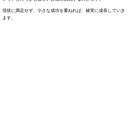
現状に満足せず、小さな成功を重ねれば、確実に成長していき
ます。