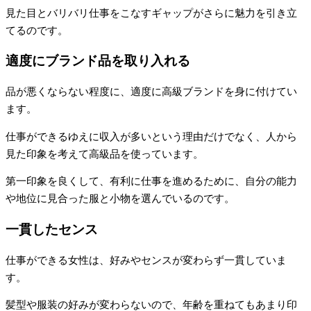
見た目とバリバリ仕事をこなすギャップがさらに魅力を引き立
てるのです。
適度にブランド品を取り入れる
品が悪くならない程度に、適度に高級ブランドを身に付けてい
ます。
仕事ができるゆえに収入が多いという理由だけでなく、人から
見た印象を考えて高級品を使っています。
第一印象を良くして、有利に仕事を進めるために、自分の能力
や地位に見合った服と小物を選んでいるのです。
一貫したセンス
仕事ができる女性は、好みやセンスが変わらず一貫していま
す。
髪型や服装の好みが変わらないので、年齢を重ねてもあまり印