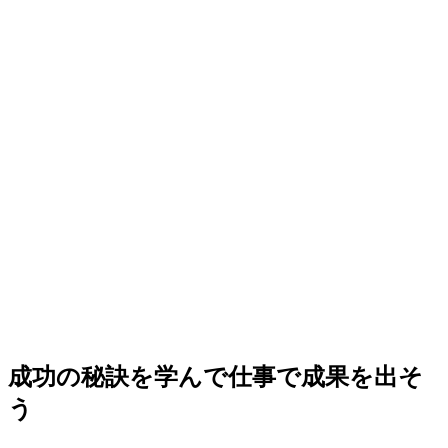
成功の秘訣を学んで仕事で成果を出そ
う