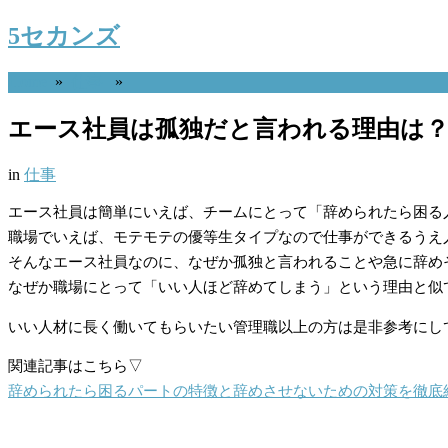
5セカンズ
Home
»
仕事
»
エース社員は孤独だと言われる理由は
in
仕事
エース社員は簡単にいえば、チームにとって「辞められたら困る
職場でいえば、モテモテの優等生タイプなので仕事ができるうえ
そんなエース社員なのに、なぜか孤独と言われることや急に辞め
なぜか職場にとって「いい人ほど辞めてしまう」という理由と似
いい人材に長く働いてもらいたい管理職以上の方は是非参考にし
関連記事はこちら▽
辞められたら困るパートの特徴と辞めさせないための対策を徹底