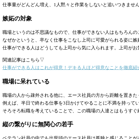
仕事量がどんどん増え、1人黙々と作業をしないと追いつきませ
嫉妬の対象
職場というのは不思議なもので、仕事ができない人はもちろんの
なぜかというと、卒なく仕事をこなし上司に可愛がられる姿に嫉
仕事ができる人はどうしても上司から気に入られます。上司がお
関連記事はこちら▽
仕事ができる人はこれが得意！デキる人ほど得意なことを徹底紹
職場に呆れている
職場の人から疎外される他に、エース社員の方から距離を置きた
例えば、半日で終わる仕事を3日かけてやることに不満を持って
そろそろ転職を考えていることで、この職場の人達とはもうすぐ
縦の繋がりに無関心の若手
ベテラン社員の中でも出世頭のエース社員は孤独と感じることが