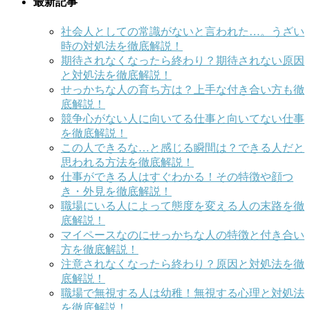
最新記事
社会人としての常識がないと言われた…。うざい
時の対処法を徹底解説！
期待されなくなったら終わり？期待されない原因
と対処法を徹底解説！
せっかちな人の育ち方は？上手な付き合い方も徹
底解説！
競争心がない人に向いてる仕事と向いてない仕事
を徹底解説！
この人できるな…と感じる瞬間は？できる人だと
思われる方法を徹底解説！
仕事ができる人はすぐわかる！その特徴や顔つ
き・外見を徹底解説！
職場にいる人によって態度を変える人の末路を徹
底解説！
マイペースなのにせっかちな人の特徴と付き合い
方を徹底解説！
注意されなくなったら終わり？原因と対処法を徹
底解説！
職場で無視する人は幼稚！無視する心理と対処法
を徹底解説！