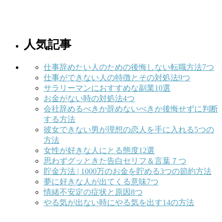
人気記事
仕事辞めたい人のための後悔しない転職方法7つ
仕事ができない人の特徴とその対処法9つ
サラリーマンにおすすめな副業10選
お金がない時の対処法4つ
会社辞めるべきか辞めないべきか後悔せずに判断
する方法
彼女できない男が理想の恋人を手に入れる5つの
方法
女性が好きな人にとる態度12選
思わずグッときた告白セリフ＆言葉７つ
貯金方法 | 1000万のお金を貯める3つの節約方法
夢に好きな人が出てくる意味7つ
情緒不安定の症状と原因8つ
やる気が出ない時にやる気を出す14の方法