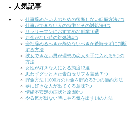
人気記事
仕事辞めたい人のための後悔しない転職方法7つ
仕事ができない人の特徴とその対処法9つ
サラリーマンにおすすめな副業10選
お金がない時の対処法4つ
会社辞めるべきか辞めないべきか後悔せずに判断
する方法
彼女できない男が理想の恋人を手に入れる5つの
方法
女性が好きな人にとる態度12選
思わずグッときた告白セリフ＆言葉７つ
貯金方法 | 1000万のお金を貯める3つの節約方法
夢に好きな人が出てくる意味7つ
情緒不安定の症状と原因8つ
やる気が出ない時にやる気を出す14の方法